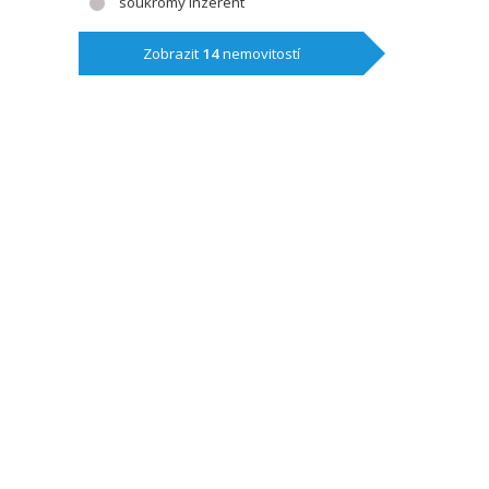
soukromý inzerent
Zobrazit
14
nemovitostí