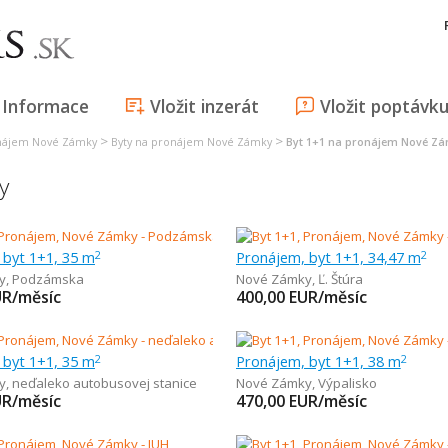
Informace
Vložit inzerát
Vložit poptávk
>
>
onájem Nové Zámky
Byty na pronájem Nové Zámky
Byt 1+1 na pronájem Nové Z
y
 byt 1+1, 35 m
Pronájem, byt 1+1, 34,47 m
2
2
y
,
Podzámska
Nové Zámky
,
Ľ. Štúra
UR/měsíc
400,00
EUR/měsíc
 byt 1+1, 35 m
Pronájem, byt 1+1, 38 m
2
2
y
,
neďaleko autobusovej stanice
Nové Zámky
,
Výpalisko
UR/měsíc
470,00
EUR/měsíc