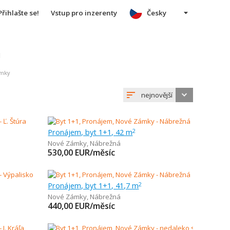
Přihlašte se!
Vstup pro inzerenty
Česky
u
ámky
nejnovější
Pronájem, byt 1+1, 42 m
2
Nové Zámky
,
Nábrežná
530,00
EUR/měsíc
Pronájem, byt 1+1, 41,7 m
2
Nové Zámky
,
Nábrežná
440,00
EUR/měsíc