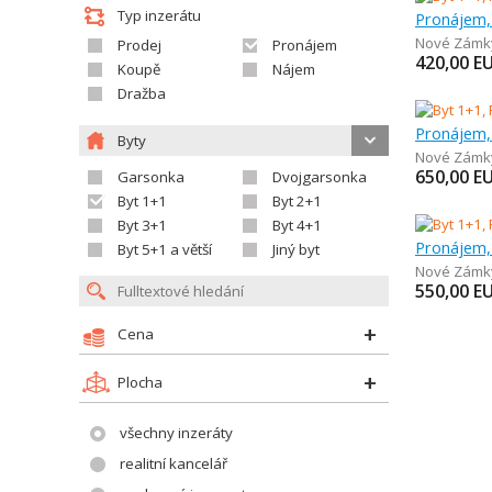
Typ inzerátu
Pronájem,
Nové Zámk
Prodej
Pronájem
420,00
E
Koupě
Nájem
Dražba
Pronájem,
Byty
Nové Zámk
650,00
E
Garsonka
Dvojgarsonka
Byt 1+1
Byt 2+1
Byt 3+1
Byt 4+1
Pronájem,
Byt 5+1 a větší
Jiný byt
Nové Zámk
550,00
E
Cena
Plocha
všechny inzeráty
realitní kancelář