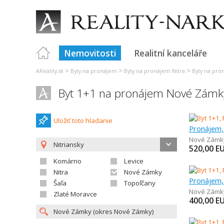
Nemovitosti
Realitní kanceláře
>
>
>
AReality.sk
Byty na pronájem
Byty na pronájem Nitra
Byty na pr
Byt 1+1 na pronájem Nové Zámk
Uložiť toto hladanie
Pronájem,
Nové Zámk
Nitriansky
520,00
E
Komárno
Levice
Nitra
Nové Zámky
Pronájem,
Šaľa
Topoľčany
Nové Zámk
Zlaté Moravce
400,00
E