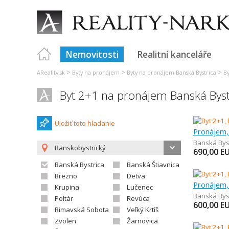
Nemovitosti
Realitní kanceláře
>
>
>
AReality.sk
Byty na pronájem
Byty na pronájem Banská Bystrica
By
Byt 2+1 na pronájem Banská Byst
Uložiť toto hladanie
Pronájem,
Banská Bys
Banskobystrický
690,00
E
Banská Bystrica
Banská Štiavnica
Brezno
Detva
Pronájem,
Krupina
Lučenec
Banská Bys
Poltár
Revúca
600,00
E
Rimavská Sobota
Veľký Krtíš
Zvolen
Žarnovica