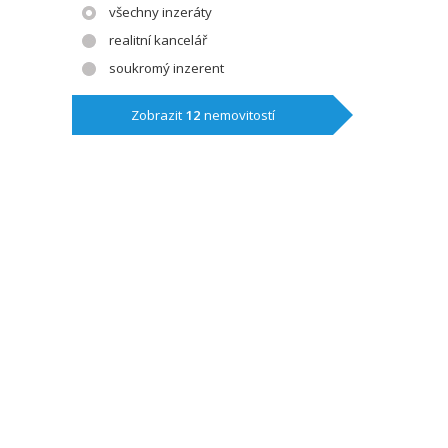
všechny inzeráty
realitní kancelář
soukromý inzerent
Zobrazit
12
nemovitostí