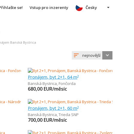
Přihlašte se!
Vstup pro inzerenty
Česky
u
nájem Banská Bystrica
nejnovější
Pronájem, byt 2+1, 64 m
2
Banská Bystrica
,
Fončorda
680,00
EUR/měsíc
Pronájem, byt 2+1, 60 m
2
Banská Bystrica
,
Trieda SNP
700,00
EUR/měsíc