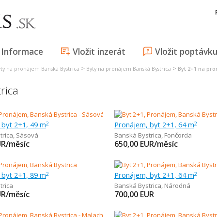
Informace
Vložit inzerát
Vložit poptávk
>
>
ty na pronájem Banská Bystrica
Byty na pronájem Banská Bystrica
Byt 2+1 na pro
rica
 byt 2+1, 49 m
Pronájem, byt 2+1, 64 m
2
2
trica
,
Sásová
Banská Bystrica
,
Fončorda
UR/měsíc
650,00
EUR/měsíc
 byt 2+1, 89 m
Pronájem, byt 2+1, 64 m
2
2
trica
Banská Bystrica
,
Národná
UR/měsíc
700,00
EUR