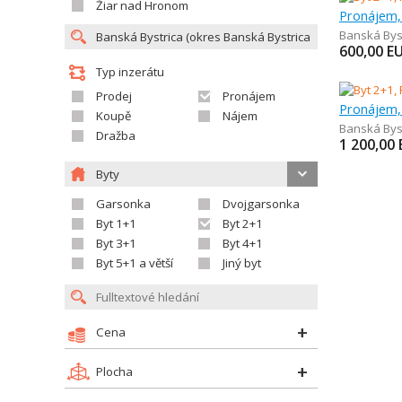
Žiar nad Hronom
Pronájem,
Banská Bys
600,00
E
Typ inzerátu
Prodej
Pronájem
Pronájem,
Koupě
Nájem
Banská Bys
Dražba
1 200,00
Byty
Garsonka
Dvojgarsonka
Byt 1+1
Byt 2+1
Byt 3+1
Byt 4+1
Byt 5+1 a větší
Jiný byt
Cena
Plocha