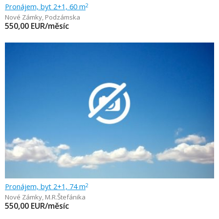
Pronájem, byt 2+1, 60 m
2
Nové Zámky
,
Podzámska
550,00
EUR/měsíc
Pronájem, byt 2+1, 74 m
2
Nové Zámky
,
M.R.Štefánika
550,00
EUR/měsíc