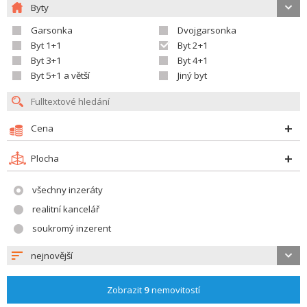
Byty
Garsonka
Dvojgarsonka
Byt 1+1
Byt 2+1
Byt 3+1
Byt 4+1
Byt 5+1 a větší
Jiný byt
Cena
Plocha
všechny inzeráty
realitní kancelář
soukromý inzerent
nejnovější
Zobrazit
9
nemovitostí