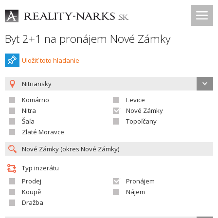
Byt 2+1 na pronájem Nové Zámky
Uložiť toto hladanie
Nitriansky
Komárno
Levice
Nitra
Nové Zámky
Šaľa
Topoľčany
Zlaté Moravce
Typ inzerátu
Prodej
Pronájem
Koupě
Nájem
Dražba