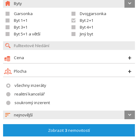
Byty
Garsonka
Dvojgarsonka
Byt 1+1
Byt 2+1
Byt 3+1
Byt 4+1
Byt 5+1 a větší
Jiný byt
Cena
Plocha
všechny inzeráty
realitní kancelář
soukromý inzerent
nejnovější
Zobrazit
3
nemovitostí