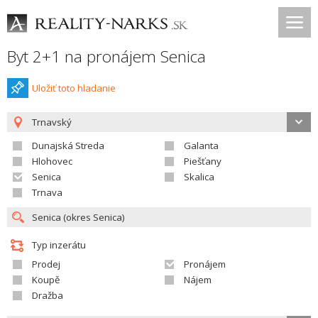
Byt 2+1 na pronájem Senica
Uložiť toto hladanie
Trnavský
Dunajská Streda
Galanta
Hlohovec
Piešťany
Senica
Skalica
Trnava
Typ inzerátu
Prodej
Pronájem
Koupě
Nájem
Dražba