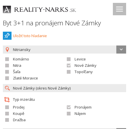
Byt 3+1 na pronájem Nové Zámky
Uložiť toto hladanie
Nitriansky
Komárno
Levice
Nitra
Nové Zámky
Šaľa
Topoľčany
Zlaté Moravce
Typ inzerátu
Prodej
Pronájem
Koupě
Nájem
Dražba