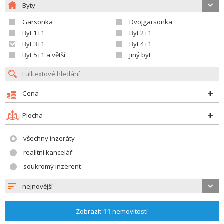
Byty
Garsonka
Dvojgarsonka
Byt 1+1
Byt 2+1
Byt 3+1
Byt 4+1
Byt 5+1 a větší
Jiný byt
Cena
Plocha
všechny inzeráty
realitní kancelář
soukromý inzerent
nejnovější
Zobrazit
11
nemovitostí