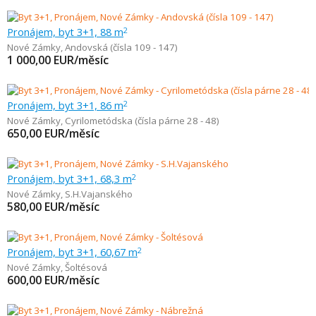
Pronájem, byt 3+1, 88 m
2
Nové Zámky
,
Andovská (čísla 109 - 147)
1 000,00
EUR/měsíc
Pronájem, byt 3+1, 86 m
2
Nové Zámky
,
Cyrilometódska (čísla párne 28 - 48)
650,00
EUR/měsíc
Pronájem, byt 3+1, 68,3 m
2
Nové Zámky
,
S.H.Vajanského
580,00
EUR/měsíc
Pronájem, byt 3+1, 60,67 m
2
Nové Zámky
,
Šoltésová
600,00
EUR/měsíc