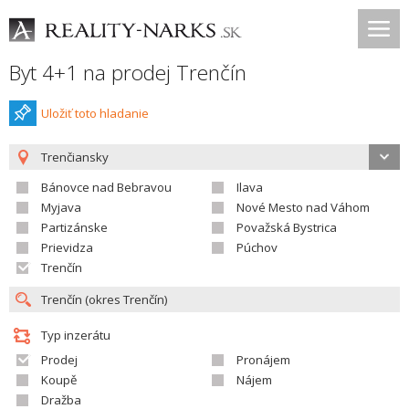
Byt 4+1 na prodej Trenčín
Uložiť toto hladanie
Trenčiansky
Bánovce nad Bebravou
Ilava
Myjava
Nové Mesto nad Váhom
Partizánske
Považská Bystrica
Prievidza
Púchov
Trenčín
Typ inzerátu
Prodej
Pronájem
Koupě
Nájem
Dražba