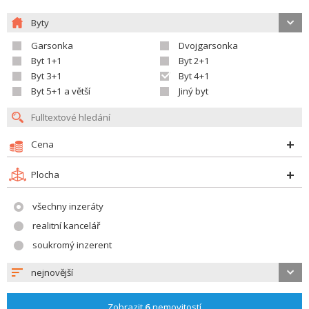
Byty
Garsonka
Dvojgarsonka
Byt 1+1
Byt 2+1
Byt 3+1
Byt 4+1
Byt 5+1 a větší
Jiný byt
Cena
Plocha
všechny inzeráty
realitní kancelář
soukromý inzerent
nejnovější
Zobrazit
6
nemovitostí