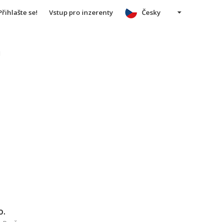
Přihlašte se!
Vstup pro inzerenty
Česky
u
o.