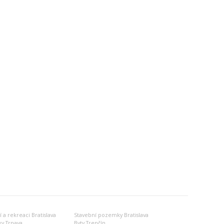
 a rekreaci Bratislava
Stavební pozemky Bratislava
y Trnava
Byty Trenčín