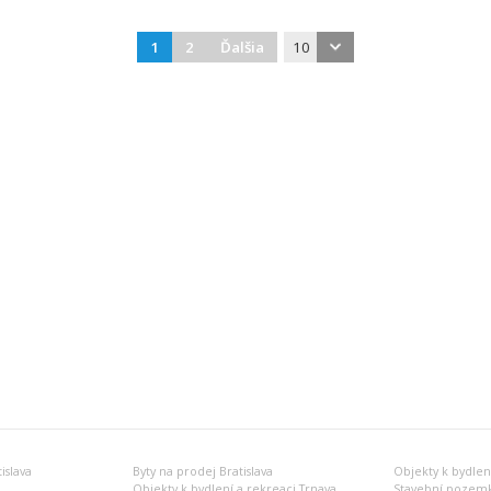
1
2
Ďalšia
10
islava
Byty na prodej Bratislava
Objekty k bydlení
Objekty k bydlení a rekreaci Trnava
Stavební pozemk