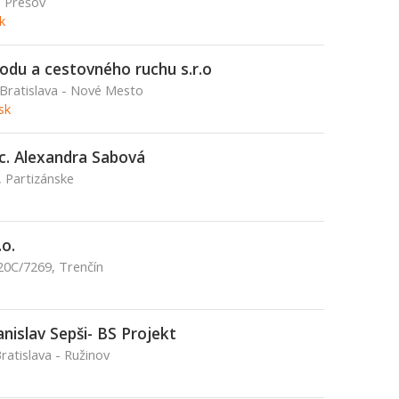
, Prešov
k
hodu a cestovného ruchu s.r.o
 Bratislava - Nové Mesto
sk
. Alexandra Sabová
, Partizánske
o.
20C/7269, Trenčín
anislav Sepši- BS Projekt
ratislava - Ružinov