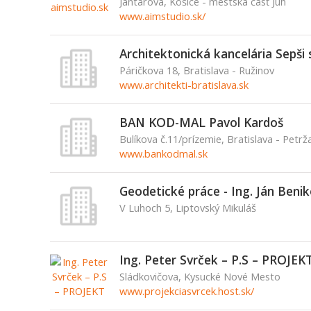
Jantarova, Košice - mestská časť Juh
www.aimstudio.sk/
Architektonická kancelária Sepši s
Páričkova 18, Bratislava - Ružinov
www.architekti-bratislava.sk
BAN KOD-MAL Pavol Kardoš
Bulíkova č.11/prízemie, Bratislava - Petrž
www.bankodmal.sk
Geodetické práce - Ing. Ján Beni
V Luhoch 5, Liptovský Mikuláš
Ing. Peter Svrček – P.S – PROJEK
Sládkovičova, Kysucké Nové Mesto
www.projekciasvrcek.host.sk/