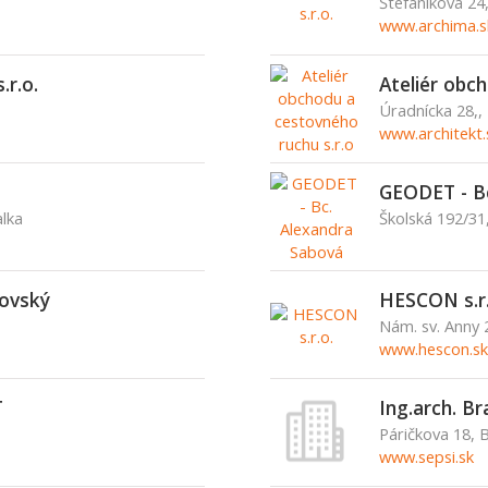
Štefánikova 24
www.archima.s
.r.o.
Ateliér obc
Úradnícka 28,,
www.architekt.
GEODET - Bc
alka
Školská 192/31
kovský
HESCON s.r.
Nám. sv. Anny 
www.hescon.sk
T
Ing.arch. Br
Páričkova 18, B
www.sepsi.sk