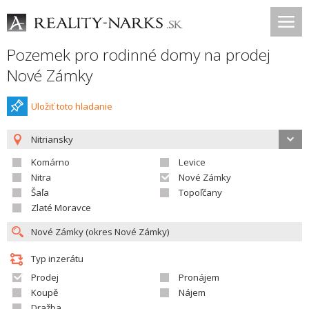
Pozemek pro rodinné domy na prodej
Nové Zámky
Uložiť toto hladanie
Nitriansky
Komárno
Levice
Nitra
Nové Zámky
Šaľa
Topoľčany
Zlaté Moravce
Typ inzerátu
Prodej
Pronájem
Koupě
Nájem
Dražba