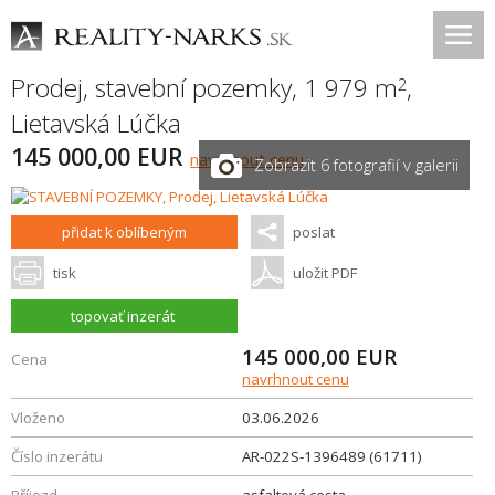
Prodej, stavební pozemky, 1 979 m
,
2
Lietavská Lúčka
145 000,00 EUR
navrhnout cenu
Zobrazit 6 fotografií v galerii
přidat k oblíbeným
poslat
tisk
uložit PDF
topovať inzerát
145 000,00
EUR
Cena
navrhnout cenu
Vloženo
03.06.2026
Číslo inzerátu
AR-022S-1396489 (61711)