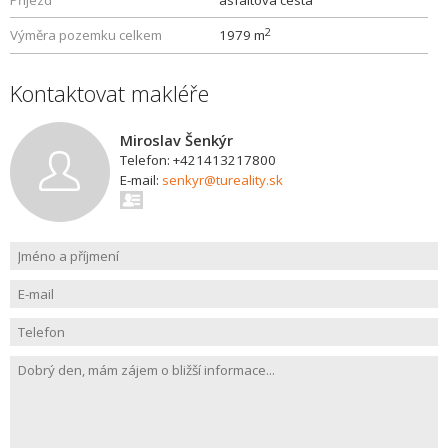
Příjezd
asfaltová cesta
2
Výměra pozemku celkem
1979 m
Kontaktovat makléře
Miroslav Šenkýr
Telefon: +421413217800
E-mail:
senkyr@tureality.sk