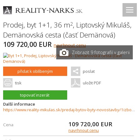
Prodej, byt 1+1, 36 m
,
Liptovský Mikuláš
,
2
Demänovská cesta (časť Demänová)
109 720,00 EUR
navrhnout cenu
Zobrazit 9 fotografií v galerii
přidat k oblíbeným
poslat
tisk
uložit PDF
topovať inzerát
Další informace
https://www.reality-mikulas.sk/predaj-bytov-byty-novostavby/1izbovy-byt-c.3--na-predaj-Demanova-Liptovsky-Mikulas-37646/?utm_source=areality&utm_medium=xml&utm_term=37646&utm_content=byt&utm_campaign=portaly
109 720,00
EUR
Cena
navrhnout cenu