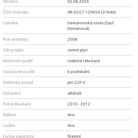
Vloženo
02.06.2026
Číslo inzerátu
AR-02G7-129654 (37646)
Lokalita
Demänovská cesta (časť
Demänová)
Rok výstavby
2008
Zdroj tepla
zemní plyn
Možnosti využití
rodinná rekreace
Současné využití
k podnikání
Elektrický proud
jen 220 V
Vybavení
altánek
Rok kolaudace
2010 - 2012
Balkon
Ano
Lodžie
Ano
Forma vlastnictví
firemní