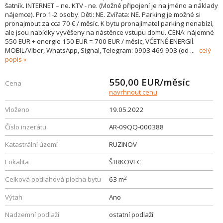
šatník. INTERNET – ne. KTV - ne. (Možné připojení je na jméno a náklady
nájemce). Pro 1-2 osoby. Děti: NE. Zvířata: NE. Parking je možné si
pronajmout za cca 70 € / měsíc. K bytu pronajímatel parking nenabízí,
ale jsou nabídky vyvěšeny na nástěnce vstupu domu. CENA: nájemné
550 EUR + energie 150 EUR = 700 EUR / měsíc, VČETNĚ ENERGIÍ.
MOBIL/Viber, WhatsApp, Signal, Telegram: 0903 469 903 (od
...
celý
popis
550,00
EUR/měsíc
Cena
navrhnout cenu
Vloženo
19.05.2022
Číslo inzerátu
AR-09QQ-000388
Katastrální území
RUZINOV
Lokalita
ŠTRKOVEC
2
Celková podlahová plocha bytu
63 m
Výtah
Ano
Nadzemní podlaží
ostatní podlaží