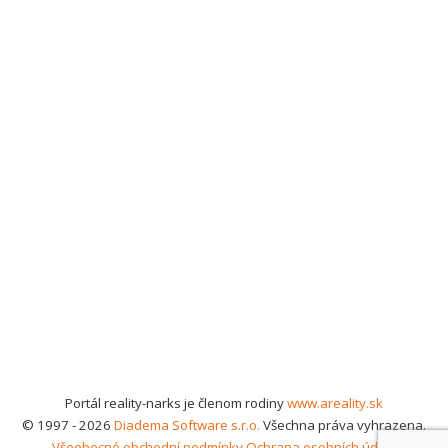
Portál reality-narks je členom rodiny
www.areality.sk
© 1997 - 2026
Diadema Software s.r.o.
Všechna práva vyhrazena.
Všeobecné obchodní podmínky
Ochrana osobních údajů