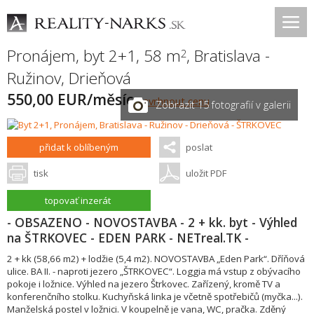
Pronájem, byt 2+1, 58 m
,
Bratislava -
2
Ružinov
,
Drieňová
550,00 EUR/měsíc
navrhnout cenu
Zobrazit 15 fotografií v galerii
přidat k oblíbeným
poslat
tisk
uložit PDF
topovať inzerát
- OBSAZENO - NOVOSTAVBA - 2 + kk. byt - Výhled
na ŠTRKOVEC - EDEN PARK - NETreal.TK -
2 + kk (58,66 m2) + lodžie (5,4 m2). NOVOSTAVBA „Eden Park“. Dříňová
ulice. BA II. - naproti jezero „ŠTRKOVEC“. Loggia má vstup z obývacího
pokoje i ložnice. Výhled na jezero Štrkovec. Zařízený, kromě TV a
konferenčního stolku. Kuchyňská linka je včetně spotřebičů (myčka...).
Manželská postel v ložnici. V koupelně je vana, WC, pračka. Zděný