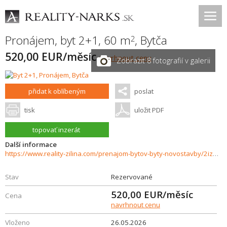
Pronájem, byt 2+1, 60 m
,
Bytča
2
520,00 EUR/měsíc
navrhnout cenu
Zobrazit 8 fotografií v galerii
přidat k oblíbeným
poslat
tisk
uložit PDF
topovať inzerát
Další informace
https://www.reality-zilina.com/prenajom-bytov-byty-novostavby/2izbovy-byt-s-balkonom-60-m2-BYTCA-37538/?utm_source=areality&utm_medium=xml&utm_term=37538&utm_content=byt&utm_campaign=portaly
Stav
Rezervované
520,00
EUR/měsíc
Cena
navrhnout cenu
Vloženo
26.05.2026