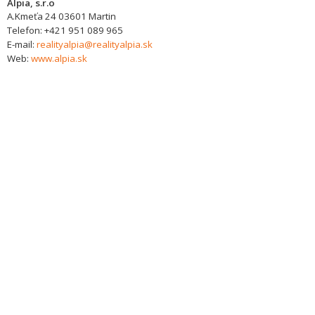
Alpia, s.r.o
A.Kmeťa 24
03601
Martin
Telefon:
+421 951 089 965
E-mail:
realityalpia@realityalpia.sk
Web:
www.alpia.sk