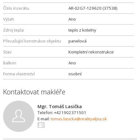
Číslo inzerátu
AR-02G7-129620 (37538)
Výtah
Ano
Zdroj tepla
teplo z kotelny
Převažující konstrukce objektu
panelová
Stav
Kompletní rekonstrukce
Balkon
Ano
Forma vlastnictví
osobní
Kontaktovat makléře
Mgr. Tomáš Lasička
Telefon: +421902371501
E-mail:
tomas.lasicka@realityalpia.sk