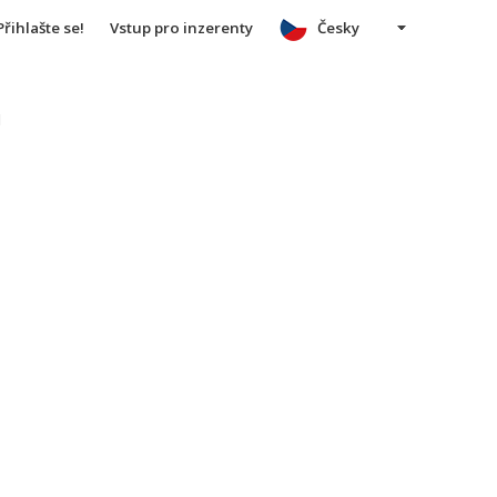
Přihlašte se!
Vstup pro inzerenty
Česky
u