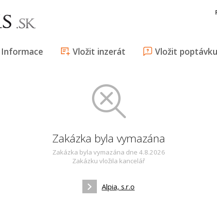
Informace
Vložit inzerát
Vložit poptávk
Zakázka byla vymazána
Zakázka byla vymazána dne 4.8.2026
Zakázku vložila kancelář
Alpia, s.r.o