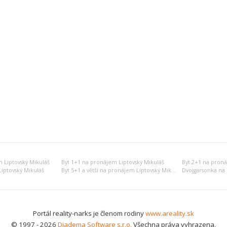
 Liptovský Mikuláš
Byt 1+1 na pronájem Liptovský Mikuláš
Byt 2+1 na proná
iptovský Mikuláš
Byt 5+1 a větší na pronájem Liptovský Mikuláš
Portál reality-narks je členom rodiny
www.areality.sk
© 1997 - 2026
Diadema Software s.r.o.
Všechna práva vyhrazena.