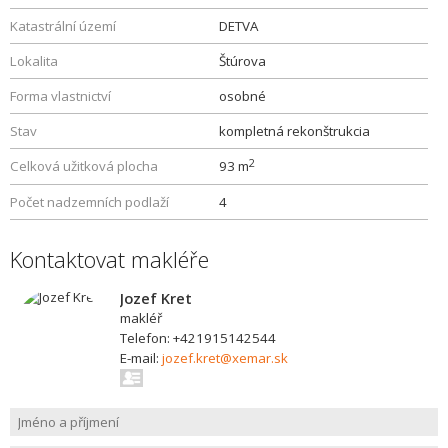
Katastrální území
DETVA
Lokalita
Štúrova
Forma vlastnictví
osobné
Stav
kompletná rekonštrukcia
2
Celková užitková plocha
93 m
Počet nadzemních podlaží
4
Kontaktovat makléře
Jozef Kret
makléř
Telefon: +421915142544
E-mail:
jozef.kret@xemar.sk