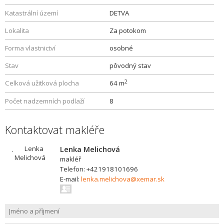
Katastrální území
DETVA
Lokalita
Za potokom
Forma vlastnictví
osobné
Stav
pôvodný stav
2
Celková užitková plocha
64 m
Počet nadzemních podlaží
8
Kontaktovat makléře
Lenka Melichová
makléř
Telefon: +421918101696
E-mail:
lenka.melichova@xemar.sk