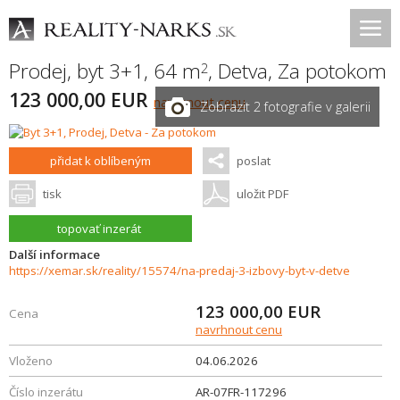
Prodej, byt 3+1, 64 m
,
Detva
,
Za potokom
2
123 000,00 EUR
navrhnout cenu
Zobrazit 2 fotografie v galerii
přidat k oblíbeným
poslat
tisk
uložit PDF
topovať inzerát
Další informace
https://xemar.sk/reality/15574/na-predaj-3-izbovy-byt-v-detve
123 000,00
EUR
Cena
navrhnout cenu
Vloženo
04.06.2026
Číslo inzerátu
AR-07FR-117296