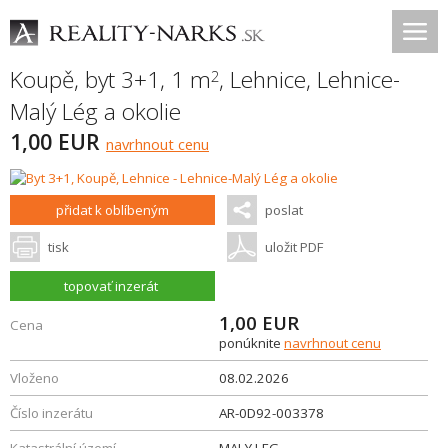
Koupě, byt 3+1, 1 m
,
Lehnice
,
Lehnice-
2
Malý Lég a okolie
1,00 EUR
navrhnout cenu
přidat k oblíbeným
poslat
tisk
uložit PDF
topovať inzerát
1,00
EUR
Cena
ponúknite
navrhnout cenu
Vloženo
08.02.2026
Číslo inzerátu
AR-0D92-003378