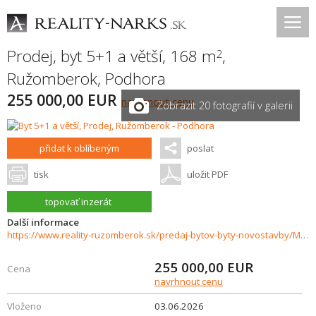
Prodej, byt 5+1 a větší, 168 m
,
2
Ružomberok
,
Podhora
255 000,00 EUR
navrhnout cenu
Zobrazit 20 fotografií v galerii
přidat k oblíbeným
poslat
tisk
uložit PDF
topovať inzerát
Další informace
https://www.reality-ruzomberok.sk/predaj-bytov-byty-novostavby/Mezonetovy-5-izbovy-byt-na-predaj--ul.Podhora-37636/?utm_source=areality&utm_medium=xml&utm_term=37636&utm_content=byt&utm_campaign=portaly
255 000,00
EUR
Cena
navrhnout cenu
Vloženo
03.06.2026