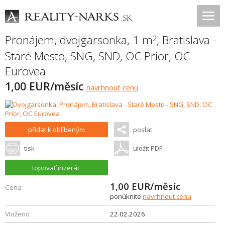
Pronájem, dvojgarsonka, 1 m
,
Bratislava -
2
Staré Mesto
,
SNG, SND, OC Prior, OC
Eurovea
1,00 EUR/měsíc
navrhnout cenu
přidat k oblíbeným
poslat
tisk
uložit PDF
topovať inzerát
1,00
EUR/měsíc
Cena
ponúknite
navrhnout cenu
Vloženo
22.02.2026