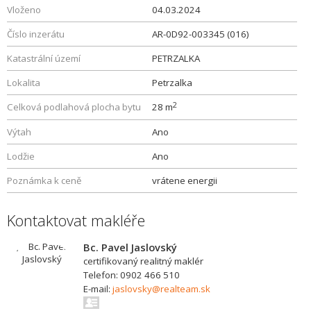
Vloženo
04.03.2024
Číslo inzerátu
AR-0D92-003345 (016)
Katastrální území
PETRZALKA
Lokalita
Petrzalka
2
Celková podlahová plocha bytu
28 m
Výtah
Ano
Lodžie
Ano
Poznámka k ceně
vrátene energii
Kontaktovat makléře
Bc. Pavel Jaslovský
certifikovaný realitný maklér
Telefon: 0902 466 510
E-mail:
jaslovsky@realteam.sk