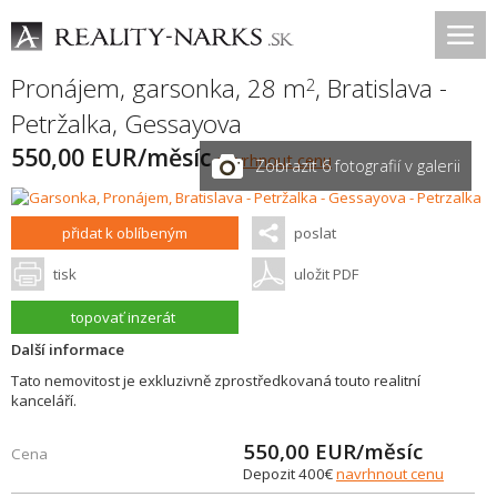
Pronájem, garsonka, 28 m
,
Bratislava -
2
Petržalka
,
Gessayova
550,00 EUR/měsíc
navrhnout cenu
Zobrazit 6 fotografií v galerii
přidat k oblíbeným
poslat
tisk
uložit PDF
topovať inzerát
Další informace
Tato nemovitost je exkluzivně zprostředkovaná touto realitní
kanceláří.
550,00
EUR/měsíc
Cena
Depozit 400€
navrhnout cenu