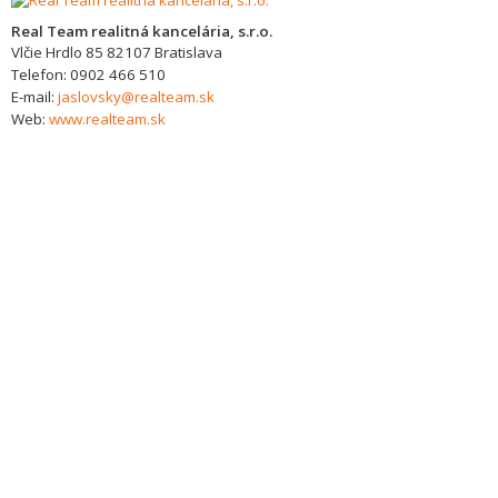
Real Team realitná kancelária, s.r.o.
Vlčie Hrdlo 85
82107
Bratislava
Telefon:
0902 466 510
E-mail:
jaslovsky@realteam.sk
Web:
www.realteam.sk