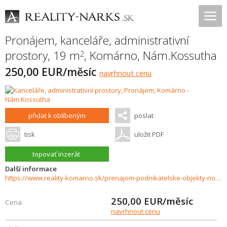
Pronájem, kanceláře, administrativní
prostory, 19 m
,
Komárno
,
Nám.Kossutha
2
250,00 EUR/měsíc
navrhnout cenu
přidat k oblíbeným
poslat
tisk
uložit PDF
topovať inzerát
Další informace
https://www.reality-komarno.sk/prenajom-podnikatelske-objekty-novostavby/Na-prenajom-luxusny-priestor-v-centre-mesta-Komarna-36861/?utm_source=areality&utm_medium=xml&utm_term=36861&utm_content=pozemok&utm_campaign=portaly
250,00
EUR/měsíc
Cena
navrhnout cenu