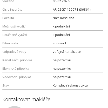
Vloženo
05.02.2026
Číslo inzerátu
AR-02G7-129071 (36861)
Lokalita
Nám.Kossutha
Možnosti využití
k podnikání
Současné využití
k podnikání
Pitná voda
vodovod
Odpadové vody
veřejná kanalizace
Kanalizační přípojka
na pozemku
Elektrická přípojka
na pozemku
Vodovodní přípojka
na pozemku
Stav
Kompletní rekonstrukce
Kontaktovat makléře