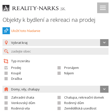
Objekty k bydlení a rekreaci na prodej
Uložiť toto hladanie
Vybrat kraj
Typ inzerátu
Prodej
Pronájem
Koupě
Nájem
Dražba
Domy, vily, chalupy
Zahradní chata
Chalupa, rekreační domek
Venkovský dům
Rodinný dům
Rodinná vila
Zemědělská usedlost