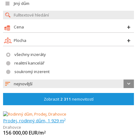
Jiný dům
Cena
Plocha
všechny inzeráty
realitní kancelář
soukromý inzerent
nejnovější
Zobrazit
2 311
nemovitostí
Prodej, rodinný dům, 1 929 m
2
Drahovce
156 000,00
EUR/m
2