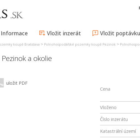
Informace
Vložit inzerát
Vložit poptávk
>
>
ozemky koupě Bratislava
Polnohospodářské pozemky koupě Pezinok
Polnohospo
,
Pezinok a okolie
uložit PDF
Cena
Vloženo
Číslo inzerátu
Katastrální území