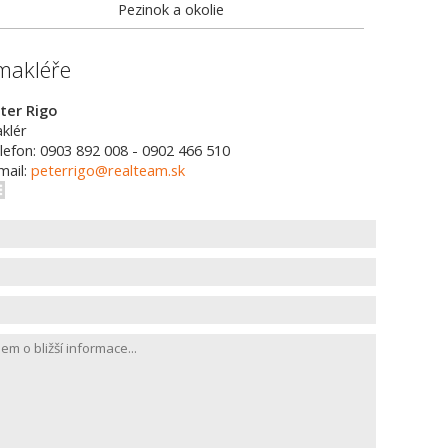
Pezinok a okolie
makléře
ter Rigo
klér
lefon: 0903 892 008 - 0902 466 510
mail:
peterrigo@realteam.sk