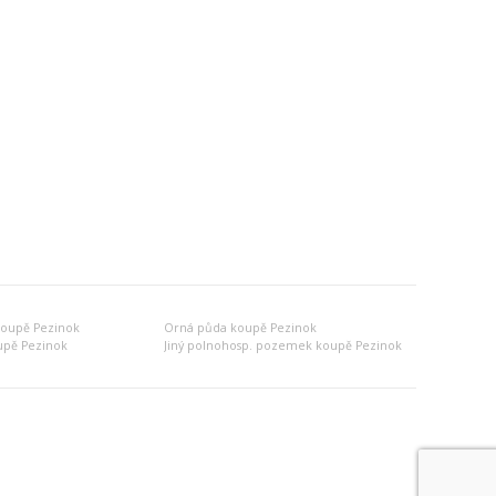
koupě Pezinok
Orná půda koupě Pezinok
upě Pezinok
Jiný polnohosp. pozemek koupě Pezinok