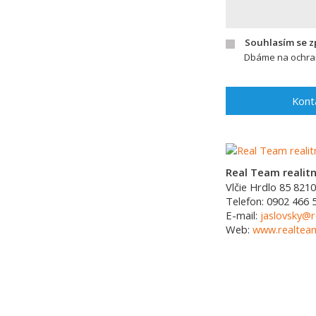
Souhlasím se 
Dbáme na ochran
Kont
Real Team realitná
Vlčie Hrdlo 85
8210
Telefon:
0902 466 
E-mail:
jaslovsky@r
Web:
www.realtea