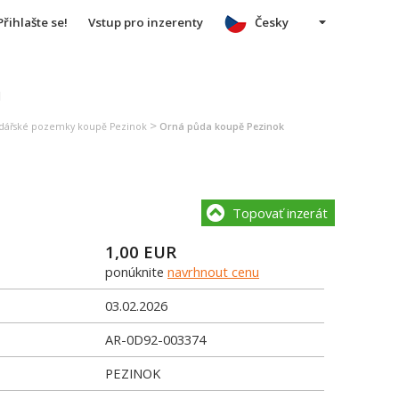
Přihlašte se!
Vstup pro inzerenty
Česky
u
>
dářské pozemky koupě Pezinok
Orná půda koupě Pezinok
Topovať inzerát
1,00
EUR
ponúknite
navrhnout cenu
03.02.2026
AR-0D92-003374
PEZINOK