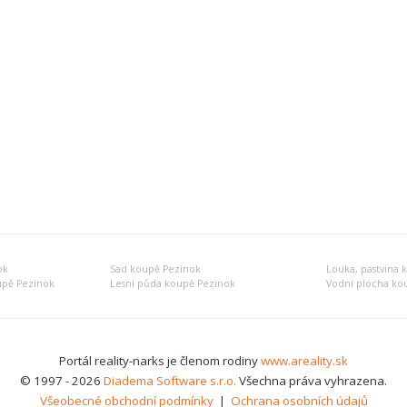
ok
Sad koupě Pezinok
Louka, pastvina 
upě Pezinok
Lesní půda koupě Pezinok
Vodní plocha ko
Portál reality-narks je členom rodiny
www.areality.sk
© 1997 - 2026
Diadema Software s.r.o.
Všechna práva vyhrazena.
Všeobecné obchodní podmínky
|
Ochrana osobních údajů