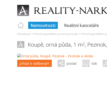
Nemovitosti
Realitní kanceláře
>
>
AReality.sk
Polnohospodářské pozemky koupě
Polnohospodářské p
Koupě, orná půda, 1 m
,
Pezinok
2
přidat k oblíbeným
poslat
tisk