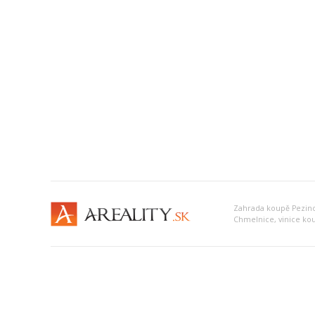
Zahrada koupě Pezin
Chmelnice, vinice ko