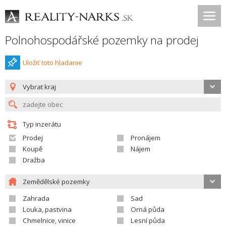
Polnohospodářské pozemky na prodej
Uložiť toto hladanie
Vybrat kraj
Typ inzerátu
Prodej
Pronájem
Koupě
Nájem
Dražba
Zemědělské pozemky
Zahrada
Sad
Louka, pastvina
Orná půda
Chmelnice, vinice
Lesní půda