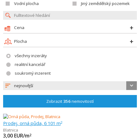
Vodní plocha
Jiný zemědělský pozemek
Cena
Plocha
všechny inzeráty
realitní kancelář
soukromý inzerent
nejnovější
Zobrazit
356
nemovitostí
Prodej, orná půda, 6 101 m
2
Blatnica
3,00
EUR/m
2