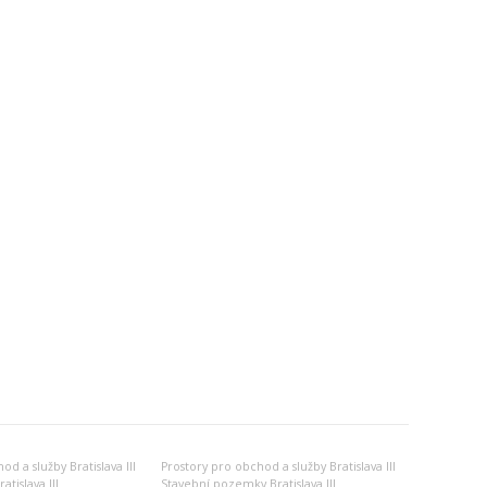
d a služby Bratislava III
Prostory pro obchod a služby Bratislava III
atislava III
Stavební pozemky Bratislava III