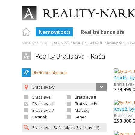
Nemovitosti
Realitní kanceláře
>
>
>
AReality.sk
Reality Bratislava
Reality Bratislava III
Reality Bratislav
Reality Bratislava - Rača
Uložiť toto hladanie
Prodej, by
Bratislava 
Bratislavský
279 999,
Bratislava I
Bratislava II
Bratislava III
Bratislava IV
Koupě, by
Bratislava V
Malacky
Bratislava 
Pezinok
Senec
250 000,