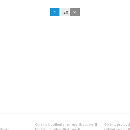
1
20
Objekty k bydlení a rekreaci Bratislava III
Objekty pro obcho
lava III
Provozní prostory Bratislava III
Ostatní objekty Br