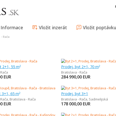
Informace
Vložit inzerát
Vložit poptávk
a - Rača
t 2+1, 55 m
Prodej, byt 2+1, 70 m
2
2
- Rača
Bratislava - Rača
00
EUR
284 990,00
EUR
t 3+1, 65 m
Prodej, byt 3+1
2
- Rača
,
Bratislava - Rača
Bratislava - Rača
,
Sadmelijská
00
EUR
178 000,00
EUR