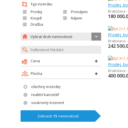
Typ inzerátu
Prodej, by
Bratislava 
Prodej
Pronájem
180 000,
Koupě
Nájem
Dražba
Prodej, by
Vybrat druh nemovitosti
Bratislava 
242 500,
Cena
Prodej, by
Bratislava 
Plocha
400 000,
všechny inzeráty
realitní kancelář
soukromý inzerent
Zobrazit
15
nemovitostí