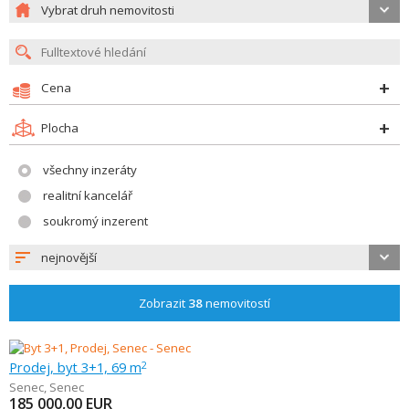
Vybrat druh nemovitosti
Cena
Plocha
všechny inzeráty
realitní kancelář
soukromý inzerent
nejnovější
Zobrazit
38
nemovitostí
Prodej, byt 3+1, 69 m
2
Senec
,
Senec
185 000,00
EUR