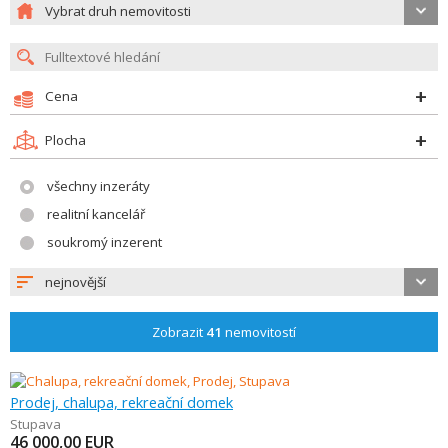
Vybrat druh nemovitosti
Cena
Plocha
všechny inzeráty
realitní kancelář
soukromý inzerent
nejnovější
Zobrazit
41
nemovitostí
Prodej, chalupa, rekreační domek
Stupava
46 000,00
EUR