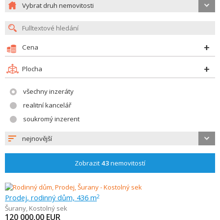
Vybrat druh nemovitosti
Cena
Plocha
všechny inzeráty
realitní kancelář
soukromý inzerent
nejnovější
Zobrazit
43
nemovitostí
Prodej, rodinný dům, 436 m
2
Šurany
,
Kostolný sek
120 000,00
EUR