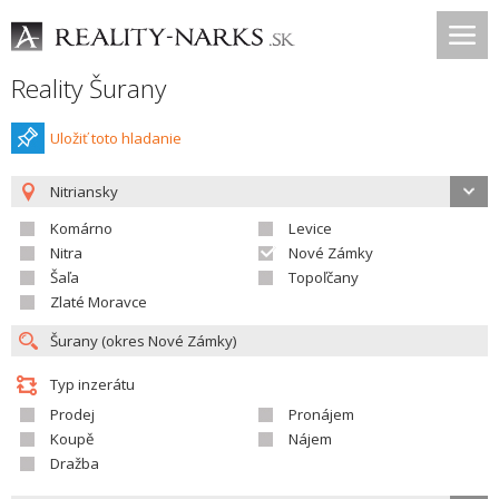
Reality Šurany
Uložiť toto hladanie
Nitriansky
Komárno
Levice
Nitra
Nové Zámky
Šaľa
Topoľčany
Zlaté Moravce
Typ inzerátu
Prodej
Pronájem
Koupě
Nájem
Dražba