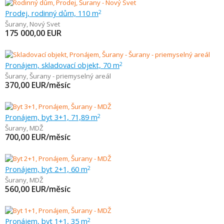
Prodej, rodinný dům, 110 m
2
Šurany
,
Nový Svet
175 000,00
EUR
Pronájem, skladovací objekt, 70 m
2
Šurany
,
Šurany - priemyselný areál
370,00
EUR/měsíc
Pronájem, byt 3+1, 71,89 m
2
Šurany
,
MDŽ
700,00
EUR/měsíc
Pronájem, byt 2+1, 60 m
2
Šurany
,
MDŽ
560,00
EUR/měsíc
Pronájem, byt 1+1, 35 m
2