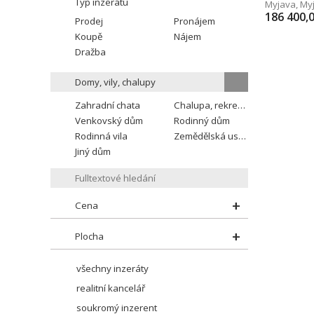
Typ inzerátu
Myjava
,
My
186 400,
Prodej
Pronájem
Koupě
Nájem
Dražba
Domy, vily, chalupy
Zahradní chata
Chalupa, rekreační domek
Venkovský dům
Rodinný dům
Rodinná vila
Zemědělská usedlost
Jiný dům
Cena
Plocha
všechny inzeráty
realitní kancelář
soukromý inzerent