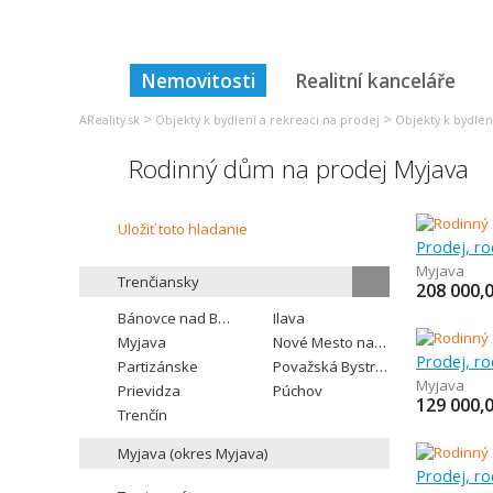
Nemovitosti
Realitní kanceláře
>
>
AReality.sk
Objekty k bydlení a rekreaci na prodej
Objekty k bydlen
Rodinný dům na prodej Myjava
Uložiť toto hladanie
Prodej, r
Myjava
Trenčiansky
208 000,
Bánovce nad Bebravou
Ilava
Myjava
Nové Mesto nad Váhom
Prodej, r
Partizánske
Považská Bystrica
Myjava
Prievidza
Púchov
129 000,
Trenčín
Prodej, r