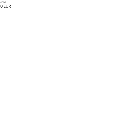
java
00
EUR