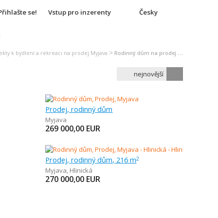
Přihlašte se!
Vstup pro inzerenty
Česky
u
>
ekty k bydlení a rekreaci na prodej Myjava
Rodinný dům na prodej Myjava
nejnovější
Prodej, rodinný dům
Myjava
269 000,00
EUR
Prodej, rodinný dům, 216 m
2
Myjava
,
Hlinická
270 000,00
EUR