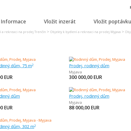
Informace
Vložit inzerát
Vložit poptávk
>
>
í a rekreaci na prodej Trenčín
Objekty k bydlení a rekreaci na prodej Myjava
Obj
odinný dům, 75 m
Prodej, rodinný dům
2
Myjava
00
EUR
300 000,00
EUR
odinný dům
Prodej, rodinný dům
Myjava
00
EUR
88 000,00
EUR
odinný dům, 302 m
2