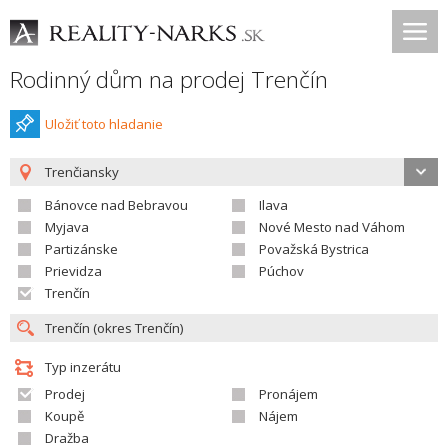
Rodinný dům na prodej Trenčín
Uložiť toto hladanie
Trenčiansky
Bánovce nad Bebravou
Ilava
Myjava
Nové Mesto nad Váhom
Partizánske
Považská Bystrica
Prievidza
Púchov
Trenčín
Typ inzerátu
Prodej
Pronájem
Koupě
Nájem
Dražba