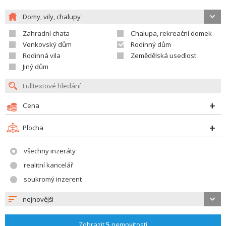
Domy, vily, chalupy
Zahradní chata
Chalupa, rekreační domek
Venkovský dům
Rodinný dům
Rodinná vila
Zemědělská usedlost
Jiný dům
Cena
Plocha
všechny inzeráty
realitní kancelář
soukromý inzerent
nejnovější
Zobrazit
5
nemovitostí