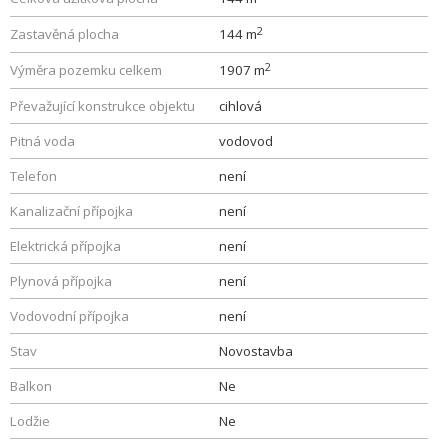
2
Zastavěná plocha
144 m
2
Výměra pozemku celkem
1907 m
Převažující konstrukce objektu
cihlová
Pitná voda
vodovod
Telefon
není
Kanalizační přípojka
není
Elektrická přípojka
není
Plynová přípojka
není
Vodovodní přípojka
není
Stav
Novostavba
Balkon
Ne
Lodžie
Ne