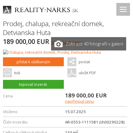
Prodej, chalupa, rekreační domek,
Detvianska Huta
189 000,00 EUR
navrhnout cenu
Zobrazit 40 fotografií v galerii
přidat k oblíbeným
poslat
tisk
uložit PDF
topovať inzerát
189 000,00
EUR
Cena
navrhnout cenu
Vloženo
15.07.2025
Číslo inzerátu
AR-0553-1111581 (ch00290228)
2
Celková užitková plocha
144 m