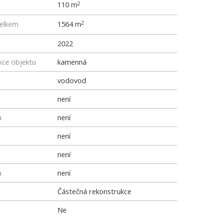
110 m
2
elkem
1564 m
2
2022
kce objektu
kamenná
vodovod
není
a
není
není
není
a
není
Částečná rekonstrukce
Ne