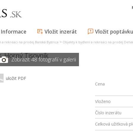
Informace
Vložit inzerát
Vložit poptávk
>
í a rekreaci na prodej Banská Bystrica
Objekty k bydlení a rekreaci na prodej Detva
k,
Horný Tisovník
Zobrazit 48 fotografií v galerii
uložit PDF
Cena
Vloženo
Číslo inzerátu
Celková užitková p