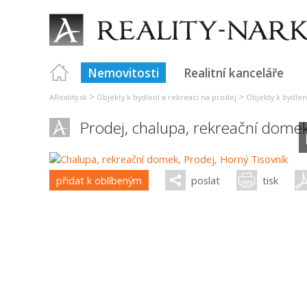
Nemovitosti
Realitní kanceláře
>
>
AReality.sk
Objekty k bydlení a rekreaci na prodej
Objekty k bydlen
Prodej, chalupa, rekreační dome
přidat k oblíbeným
poslat
tisk