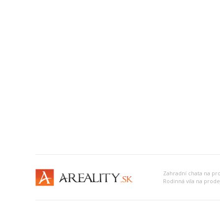
Zahradní chata na pr
Rodinná vila na prode