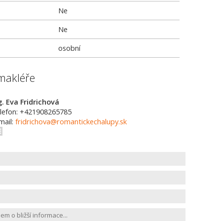
Ne
Ne
osobní
makléře
g. Eva Fridrichová
lefon: +421908265785
mail:
fridrichova@romantickechalupy.sk