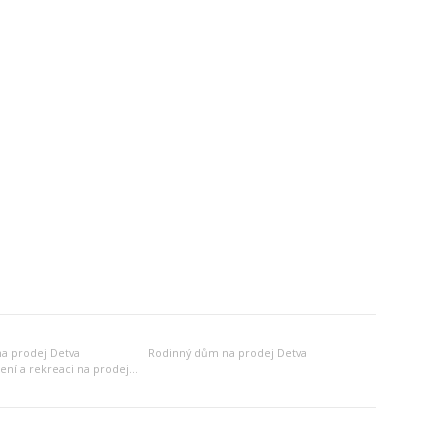
a prodej Detva
Rodinný dům na prodej Detva
Jiný objekt k bydlení a rekreaci na prodej Detva