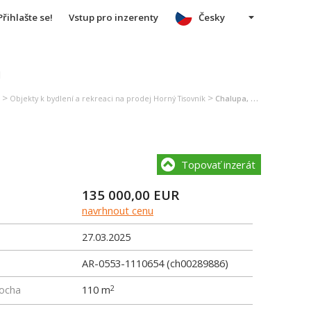
Přihlašte se!
Vstup pro inzerenty
Česky
u
>
>
Objekty k bydlení a rekreaci na prodej Horný Tisovník
Chalupa, rekreační domek na prodej Horný Tisovník
Topovať inzerát
135 000,00
EUR
navrhnout cenu
27.03.2025
AR-0553-1110654 (ch00289886)
locha
110 m
2