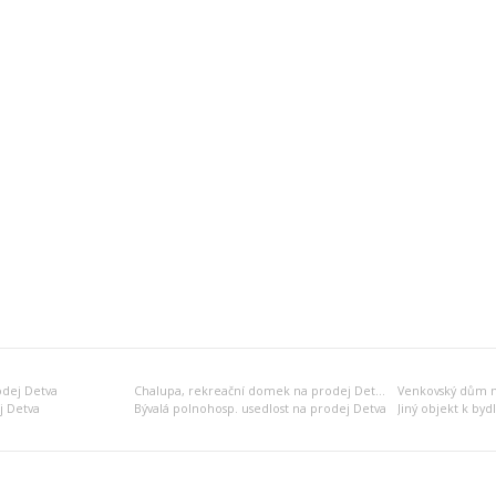
odej Detva
Chalupa, rekreační domek na prodej Detva
Venkovský dům n
j Detva
Bývalá polnohosp. usedlost na prodej Detva