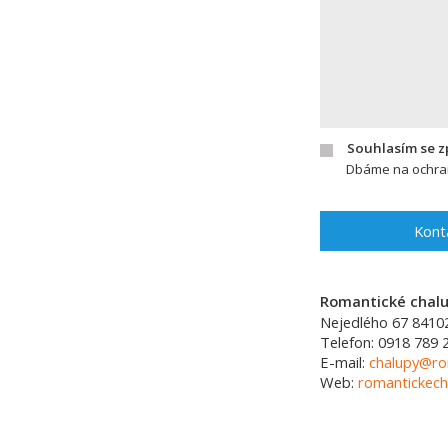
Souhlasím se 
Dbáme na ochran
Kont
Romantické chalup
Nejedlého 67
8410
Telefon:
0918 789 
E-mail:
chalupy@ro
Web:
romantickech