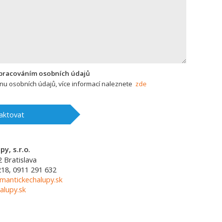
zpracováním osobních údajů
u osobních údajů, více informací naleznete
zde
aktovat
y, s.r.o.
2
Bratislava
218, 0911 291 632
mantickechalupy.sk
alupy.sk