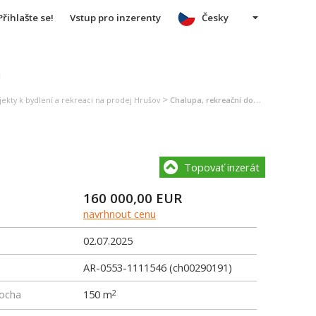
Přihlašte se!
Vstup pro inzerenty
Česky
u
>
ekty k bydlení a rekreaci na prodej Hrušov
Chalupa, rekreační domek na prodej Hrušov
Topovať inzerát
160 000,00
EUR
navrhnout cenu
02.07.2025
AR-0553-1111546 (ch00290191)
locha
150 m
2