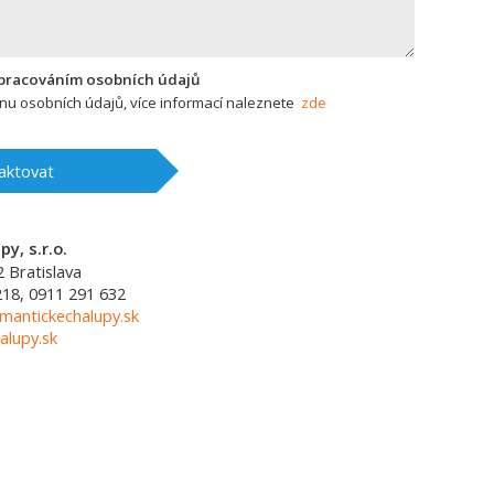
zpracováním osobních údajů
u osobních údajů, více informací naleznete
zde
aktovat
y, s.r.o.
2
Bratislava
218, 0911 291 632
mantickechalupy.sk
alupy.sk