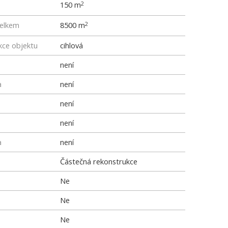
150 m
2
elkem
8500 m
2
kce objektu
cihlová
není
a
není
není
není
a
není
Částečná rekonstrukce
Ne
Ne
Ne