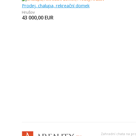
Prodej, chalupa, rekreační domek
Hrušov
43 000,00
EUR
Zahradní chata na pr