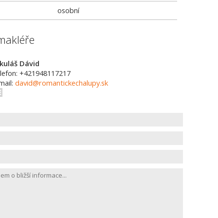
osobní
makléře
kuláš Dávid
lefon: +421948117217
mail:
david@romantickechalupy.sk