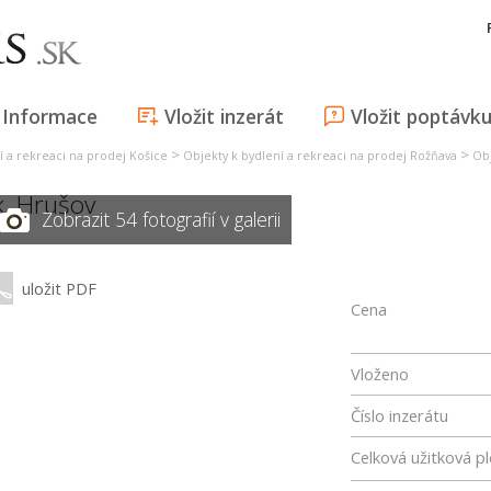
Informace
Vložit inzerát
Vložit poptávk
>
>
í a rekreaci na prodej Košice
Objekty k bydlení a rekreaci na prodej Rožňava
Obj
k,
Hrušov
Zobrazit 54 fotografií v galerii
uložit PDF
Cena
Vloženo
Číslo inzerátu
Celková užitková p