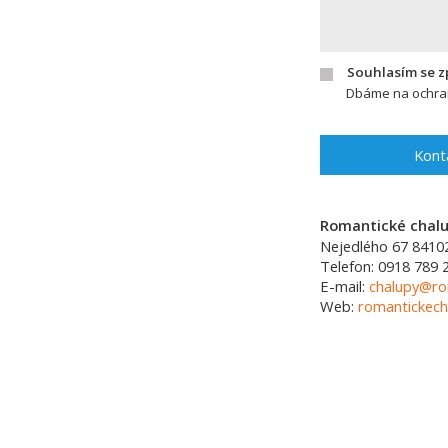
Souhlasím se 
Dbáme na ochran
Kont
Romantické chalup
Nejedlého 67
8410
Telefon:
0918 789 
E-mail:
chalupy@ro
Web:
romantickech