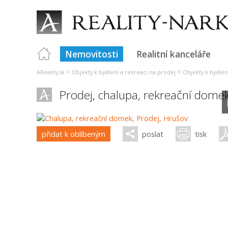
Nemovitosti
Realitní kanceláře
>
>
AReality.sk
Objekty k bydlení a rekreaci na prodej
Objekty k bydlen
Prodej, chalupa, rekreační dome
přidat k oblíbeným
poslat
tisk