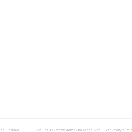
odej Rožňava
Chalupa, rekreační domek na prodej Rožňava
Venkovský dům n