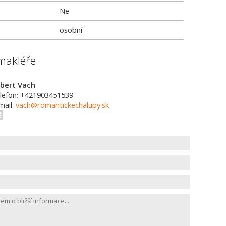
Ne
osobní
makléře
bert Vach
lefon: +421903451539
mail:
vach@romantickechalupy.sk