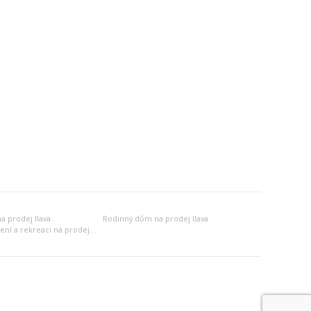
 prodej Ilava
Rodinný dům na prodej Ilava
Jiný objekt k bydlení a rekreaci na prodej Ilava