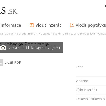
Informace
Vložit inzerát
Vložit poptávk
>
>
í a rekreaci na prodej Trenčín
Objekty k bydlení a rekreaci na prodej Ilava
Objek
k,
Košecké Podhradie
Zobrazit 31 fotografií v galerii
uložit PDF
Cena
Vloženo
Číslo inzerátu
Celková užitková p