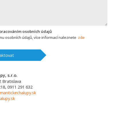
zpracováním osobních údajů
u osobních údajů, více informací naleznete
zde
aktovat
y, s.r.o.
2
Bratislava
218, 0911 291 632
mantickechalupy.sk
alupy.sk