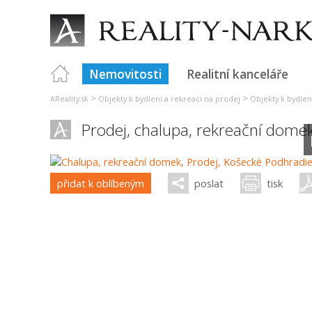
Nemovitosti
Realitní kanceláře
>
>
AReality.sk
Objekty k bydlení a rekreaci na prodej
Objekty k bydlen
Prodej, chalupa, rekreační dome
přidat k oblíbeným
poslat
tisk