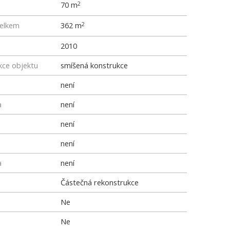
70 m
2
elkem
362 m
2
2010
kce objektu
smíšená konstrukce
není
a
není
není
není
a
není
Částečná rekonstrukce
Ne
Ne