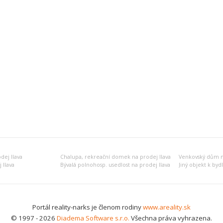
dej Ilava
Chalupa, rekreační domek na prodej Ilava
Venkovský dům na
 Ilava
Bývalá polnohosp. usedlost na prodej Ilava
Portál reality-narks je členom rodiny
www.areality.sk
© 1997 - 2026
Diadema Software s.r.o.
Všechna práva vyhrazena.