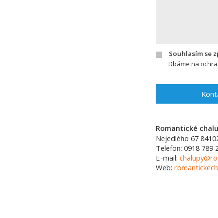
Souhlasím se 
Dbáme na ochran
Kont
Romantické chalup
Nejedlého 67
8410
Telefon:
0918 789 
E-mail:
chalupy@ro
Web:
romantickech