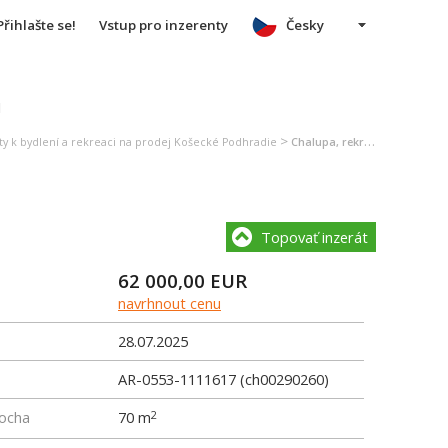
Přihlašte se!
Vstup pro inzerenty
Česky
u
>
ty k bydlení a rekreaci na prodej Košecké Podhradie
Chalupa, rekreační domek na prodej Košecké Podhradie
Topovať inzerát
62 000,00
EUR
navrhnout cenu
28.07.2025
AR-0553-1111617 (ch00290260)
locha
70 m
2