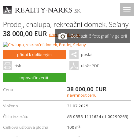
Prodej, chalupa, rekreační domek,
Seľany
38 000,00 EUR
navrhnout cenu
Zobrazit 6 fotografií v galerii
přidat k oblíbeným
poslat
tisk
uložit PDF
topovať inzerát
38 000,00
EUR
Cena
navrhnout cenu
Vloženo
31.07.2025
Číslo inzerátu
AR-0553-1111624 (ch00290269)
2
Celková užitková plocha
100 m