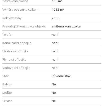
2
Zastavěná plocha
100 m
2
Výměra pozemku celkem
1932 m
Rok výstavby
2000
Převažující konstrukce objektu
smíšená konstrukce
Telefon
není
Kanalizační přípojka
není
Elektrická přípojka
není
Plynová přípojka
není
Vodovodní přípojka
není
Stav
Původní stav
Balkon
Ne
Lodžie
Ne
Terasa
Ne