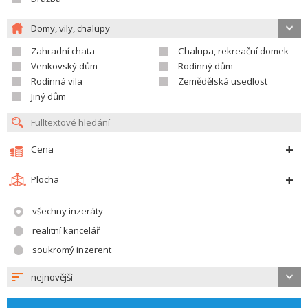
Domy, vily, chalupy
Zahradní chata
Chalupa, rekreační domek
Venkovský dům
Rodinný dům
Rodinná vila
Zemědělská usedlost
Jiný dům
Cena
Plocha
všechny inzeráty
realitní kancelář
soukromý inzerent
nejnovější