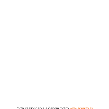
Portál reality-narks je členom rodiny
www.areality.sk