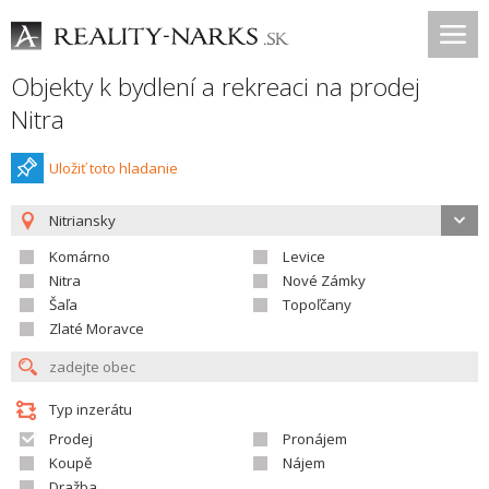
Objekty k bydlení a rekreaci na prodej
Nitra
Uložiť toto hladanie
Nitriansky
Komárno
Levice
Nitra
Nové Zámky
Šaľa
Topoľčany
Zlaté Moravce
Typ inzerátu
Prodej
Pronájem
Koupě
Nájem
Dražba