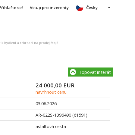
Přihlašte se!
Vstup pro inzerenty
Česky
u
 k bydlení a rekreaci na prodej Mojš
Topovať inzerát
24 000,00
EUR
navrhnout cenu
03.06.2026
AR-022S-1396490 (61591)
asfaltová cesta