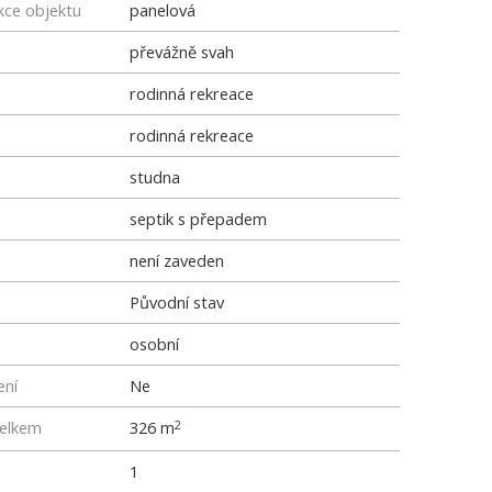
kce objektu
panelová
převážně svah
rodinná rekreace
rodinná rekreace
studna
septik s přepadem
není zaveden
Původní stav
osobní
ení
Ne
elkem
326 m
2
1