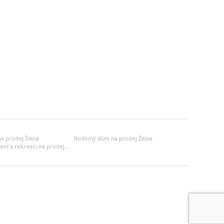
 prodej Žilina
Rodinný dům na prodej Žilina
Jiný objekt k bydlení a rekreaci na prodej Žilina