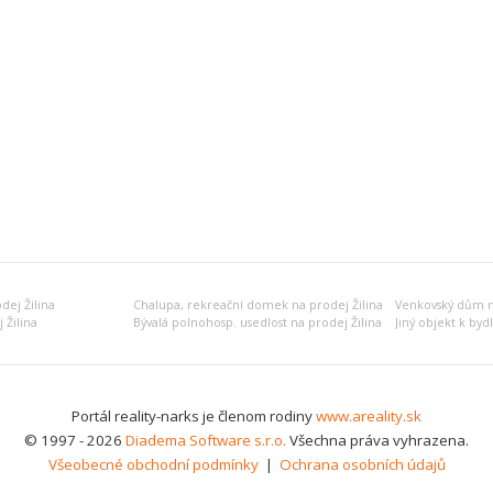
dej Žilina
Chalupa, rekreační domek na prodej Žilina
Venkovský dům na
 Žilina
Bývalá polnohosp. usedlost na prodej Žilina
Portál reality-narks je členom rodiny
www.areality.sk
© 1997 - 2026
Diadema Software s.r.o.
Všechna práva vyhrazena.
Všeobecné obchodní podmínky
|
Ochrana osobních údajů