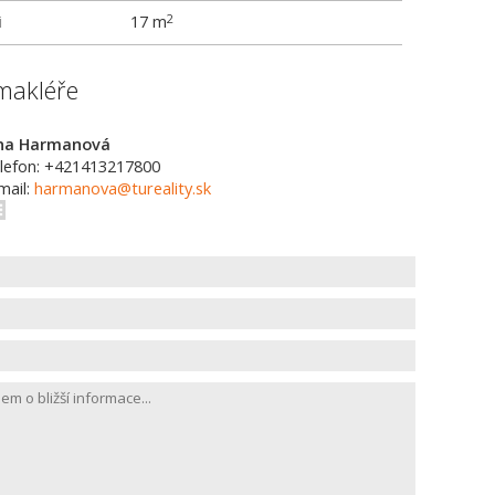
i
17 m
2
makléře
na Harmanová
lefon: +421413217800
mail:
harmanova@tureality.sk