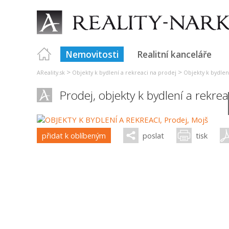
Nemovitosti
Realitní kanceláře
>
>
AReality.sk
Objekty k bydlení a rekreaci na prodej
Objekty k bydlení
Prodej, objekty k bydlení a rekre
přidat k oblíbeným
poslat
tisk