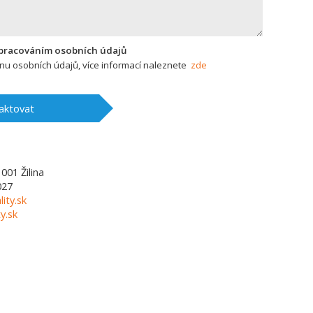
zpracováním osobních údajů
u osobních údajů, více informací naleznete
zde
aktovat
1001
Žilina
027
lity.sk
y.sk