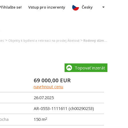
Přihlašte se!
Vstup pro inzerenty
Česky
u
>
>
nec
Objekty k bydlení a rekreaci na prodej Ábelová
Rodinný dům na prodej Ábelová
Topovať inzerát
69 000,00
EUR
navrhnout cenu
26.07.2025
AR-0553-1111611 (ch00290253)
locha
150 m
2