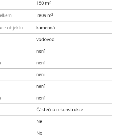
150 m
2
elkem
2809 m
2
kce objektu
kamenná
vodovod
není
a
není
není
není
a
není
Částečná rekonstrukce
Ne
Ne