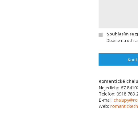
Souhlasím se 
Dbáme na ochran
Kont
Romantické chalup
Nejedlého 67
8410
Telefon:
0918 789 
E-mail:
chalupy@ro
Web:
romantickech