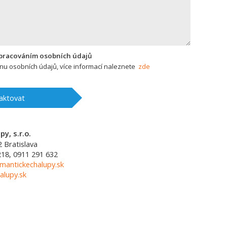
zpracováním osobních údajů
u osobních údajů, více informací naleznete
zde
aktovat
y, s.r.o.
2
Bratislava
218, 0911 291 632
mantickechalupy.sk
alupy.sk