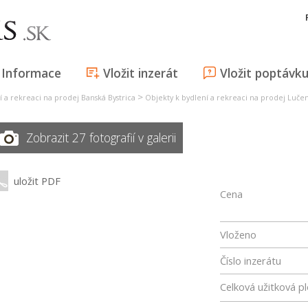
Informace
Vložit inzerát
Vložit poptávk
>
í a rekreaci na prodej Banská Bystrica
Objekty k bydlení a rekreaci na prodej Luče
Zobrazit 27 fotografií v galerii
uložit PDF
Cena
Vloženo
Číslo inzerátu
Celková užitková p