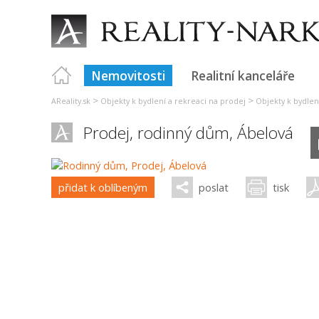
Nemovitosti
Realitní kanceláře
>
>
AReality.sk
Objekty k bydlení a rekreaci na prodej
Objekty k bydlen
Prodej, rodinný dům,
Ábelová
přidat k oblíbeným
poslat
tisk