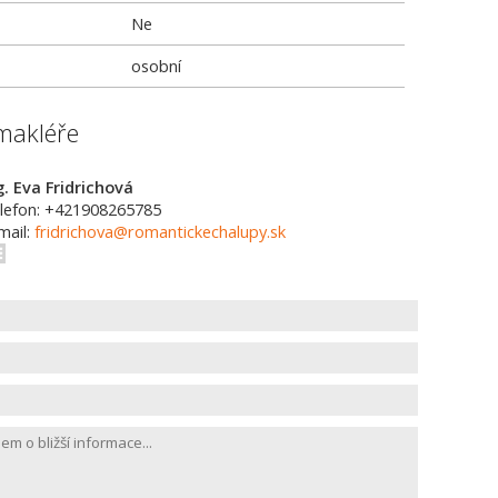
Ne
osobní
makléře
g. Eva Fridrichová
lefon: +421908265785
mail:
fridrichova@romantickechalupy.sk