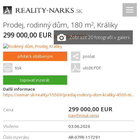
Prodej, rodinný dům, 180 m
,
Králiky
2
299 000,00 EUR
navrhnout cenu
Zobrazit 20 fotografií v galerii
přidat k oblíbeným
poslat
tisk
uložit PDF
topovať inzerát
Další informace
https://xemar.sk/reality/15569/predaj-rodinny-dom-kraliky-4500-m2-pozemok
299 000,00
EUR
Cena
navrhnout cenu
Vloženo
03.06.2026
Číslo inzerátu
AR-07FR-117291