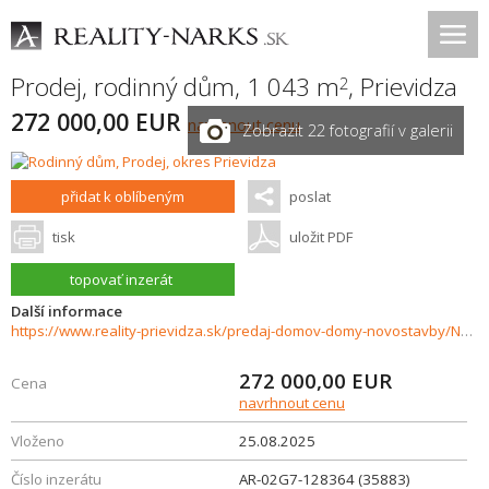
Prodej, rodinný dům, 1 043 m
,
Prievidza
2
272 000,00 EUR
navrhnout cenu
Zobrazit 22 fotografií v galerii
přidat k oblíbeným
poslat
tisk
uložit PDF
topovať inzerát
Další informace
https://www.reality-prievidza.sk/predaj-domov-domy-novostavby/Na-predaj-5izbovy-rodinny-dom-vo-Velkej-Lehotke-35883/?utm_source=areality&utm_medium=xml&utm_term=35883&utm_content=dom&utm_campaign=portaly
272 000,00
EUR
Cena
navrhnout cenu
Vloženo
25.08.2025
Číslo inzerátu
AR-02G7-128364 (35883)