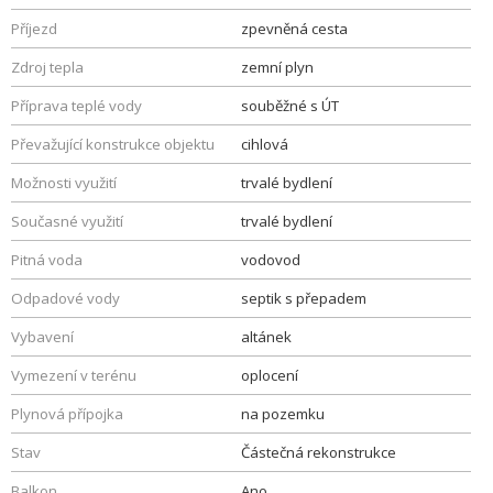
Příjezd
zpevněná cesta
Zdroj tepla
zemní plyn
Příprava teplé vody
souběžné s ÚT
Převažující konstrukce objektu
cihlová
Možnosti využití
trvalé bydlení
Současné využití
trvalé bydlení
Pitná voda
vodovod
Odpadové vody
septik s přepadem
Vybavení
altánek
Vymezení v terénu
oplocení
Plynová přípojka
na pozemku
Stav
Částečná rekonstrukce
Balkon
Ano