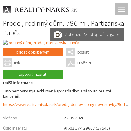
Prodej, rodinný dům, 786 m
,
Partizánska
2
Ľupča
Zobrazit 22 fotografií v galerii
přidat k oblíbeným
poslat
tisk
uložit PDF
topovať inzerát
Další informace
Tato nemovitost je exkluzivně zprostředkovaná touto realitní
kanceláří.
https://www.reality-mikulas.sk/predaj-domov-domy-novostavby/Rodinny-dom-so-slnecnym-pozemkom-na-predaj-Partizanska-Lupca-37545/?utm_source=areality&utm_medium=xml&utm_term=37545&utm_content=dom&utm_campaign=portaly
Vloženo
22.05.2026
Číslo inzerátu
AR-02G7-129607 (37545)