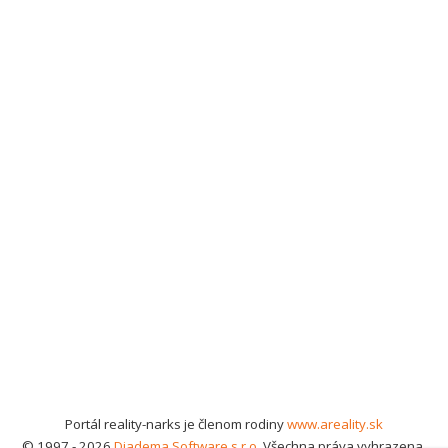
Portál reality-narks je členom rodiny
www.areality.sk
© 1997 - 2026
Diadema Software s.r.o.
Všechna práva vyhrazena.