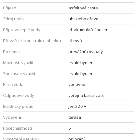
Příjezd
asfaltová cesta
Zdroj tepla
uhlí nebo dřevo
Příprava teplé vody
el. akumulační boiler
Převažující konstrukce objektu
cihlová
Pozemek
převážně rovinatý
Možnosti využití
trvalé bydlení
Současné využití
trvalé bydlení
Pitná voda
vodovod
Odpadové vody
veřejná kanalizace
Elektrický proud
jen 220 V
Vybavení
terasa
Počet místností
5
Vymezení v terénu
oplocení