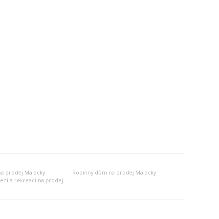
a prodej Malacky
Rodinný dům na prodej Malacky
Jiný objekt k bydlení a rekreaci na prodej Malacky