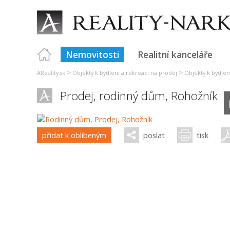
Nemovitosti
Realitní kanceláře
>
>
AReality.sk
Objekty k bydlení a rekreaci na prodej
Objekty k bydlení
Prodej, rodinný dům,
Rohožník
přidat k oblíbeným
poslat
tisk