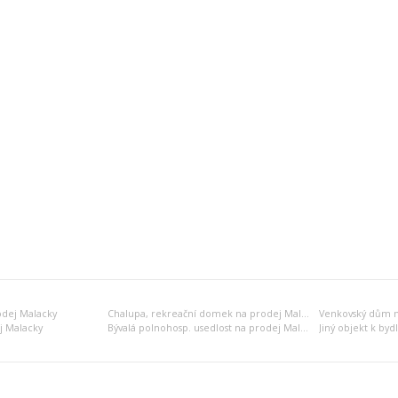
odej Malacky
Chalupa, rekreační domek na prodej Malacky
Venkovský dům n
j Malacky
Bývalá polnohosp. usedlost na prodej Malacky