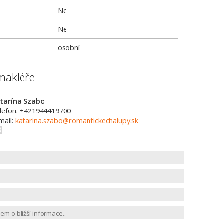
Ne
Ne
osobní
makléře
tarína Szabo
lefon: +421944419700
mail:
katarina.szabo@romantickechalupy.sk