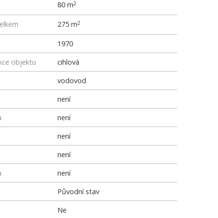
80 m
2
elkem
275 m
2
1970
kce objektu
cihlová
vodovod
není
a
není
není
není
a
není
Původní stav
Ne