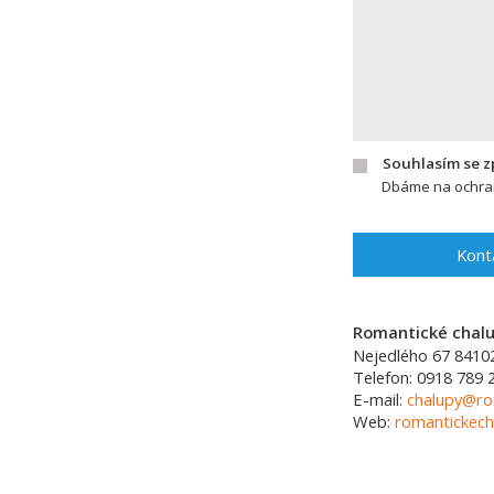
Souhlasím se 
Dbáme na ochran
Kont
Romantické chalup
Nejedlého 67
8410
Telefon:
0918 789 
E-mail:
chalupy@ro
Web:
romantickech