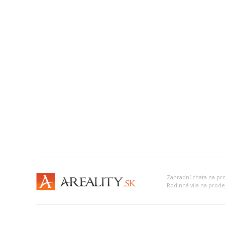
Zahradní chata na pr
Rodinná vila na prode