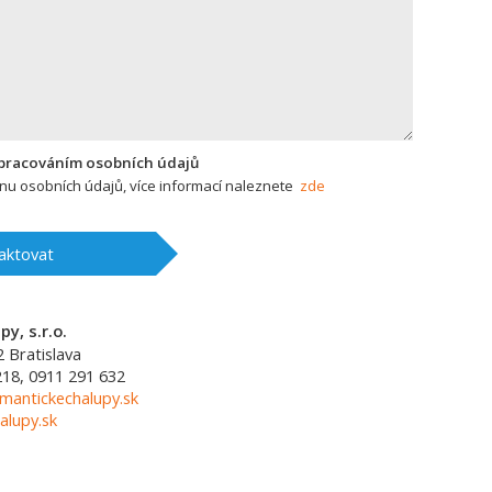
zpracováním osobních údajů
u osobních údajů, více informací naleznete
zde
aktovat
y, s.r.o.
2
Bratislava
218, 0911 291 632
mantickechalupy.sk
alupy.sk