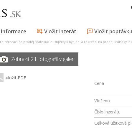
Informace
Vložit inzerát
Vložit poptávk
>
>
 a rekreaci na prodej Bratislava
Objekty k bydlení a rekreaci na prodej Malacky
Zobrazit 21 fotografií v galerii
uložit PDF
Cena
Vloženo
Číslo inzerátu
Celková užitková p