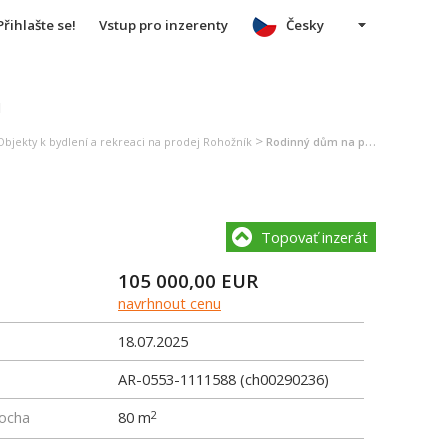
Přihlašte se!
Vstup pro inzerenty
Česky
u
>
Objekty k bydlení a rekreaci na prodej Rohožník
Rodinný dům na prodej Rohožník
Topovať inzerát
105 000,00
EUR
navrhnout cenu
18.07.2025
AR-0553-1111588 (ch00290236)
locha
80 m
2