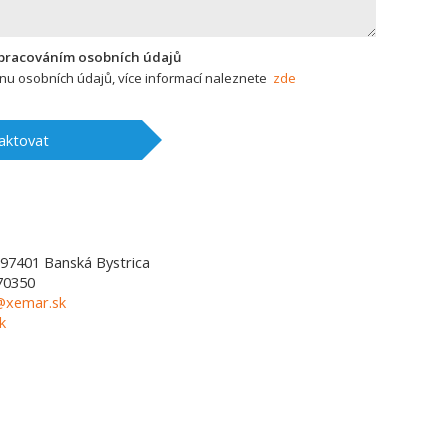
zpracováním osobních údajů
u osobních údajů, více informací naleznete
zde
aktovat
97401
Banská Bystrica
70350
l@xemar.sk
k