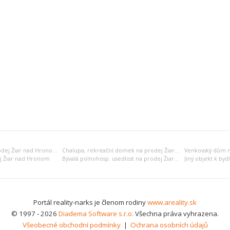
Zahradní chata na prodej Žiar nad Hronom
Chalupa, rekreační domek na prodej Žiar nad Hronom
ej Žiar nad Hronom
Bývalá polnohosp. usedlost na prodej Žiar nad Hronom
Portál reality-narks je členom rodiny
www.areality.sk
© 1997 - 2026
Diadema Software s.r.o.
Všechna práva vyhrazena.
Všeobecné obchodní podmínky
|
Ochrana osobních údajů