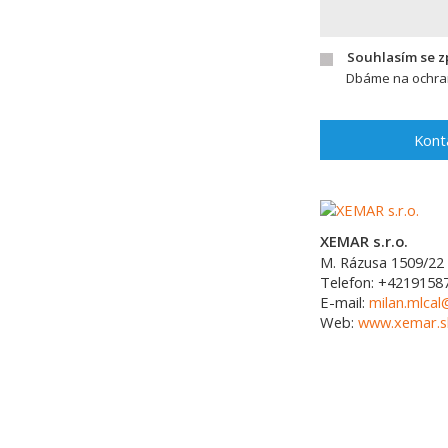
Souhlasím se 
Dbáme na ochran
Kont
XEMAR s.r.o.
M. Rázusa 1509/22
Telefon:
+4219158
E-mail:
milan.mlca
Web:
www.xemar.s