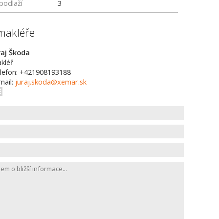
podlaží
3
makléře
raj Škoda
kléř
lefon: +421908193188
mail:
juraj.skoda@xemar.sk