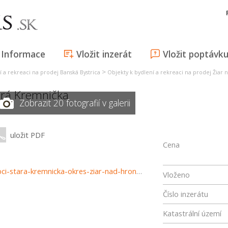
Informace
Vložit inzerát
Vložit poptávk
>
í a rekreaci na prodej Banská Bystrica
Objekty k bydlení a rekreaci na prodej Žia
ará Kremnička
Zobrazit 20 fotografií v galerii
uložit PDF
Cena
https://xemar.sk/reality/15553/predaj-rodinny-dom-v-obci-stara-kremnicka-okres-ziar-nad-hronom
Vloženo
Číslo inzerátu
Katastrální území