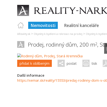
Nemovitosti
Realitní kanceláře
>
>
AReality.sk
Objekty k bydlení a rekreaci na prodej
Objekty k bydlen
Prodej, rodinný dům, 200 m
,
St
2
přidat k oblíbeným
poslat
tisk
Další informace