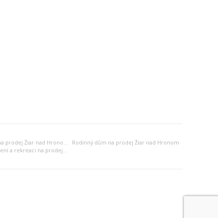
Venkovský dům na prodej Žiar nad Hronom
Rodinný dům na prodej Žiar nad Hronom
Jiný objekt k bydlení a rekreaci na prodej Žiar nad Hronom