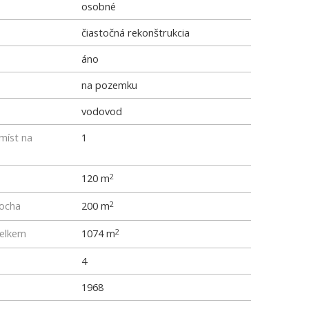
osobné
čiastočná rekonštrukcia
áno
na pozemku
vodovod
míst na
1
120 m
2
locha
200 m
2
elkem
1074 m
2
4
1968