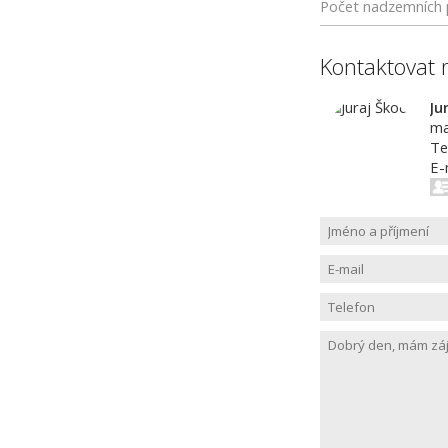
Počet nadzemních 
Kontaktovat 
Ju
ma
Te
E-