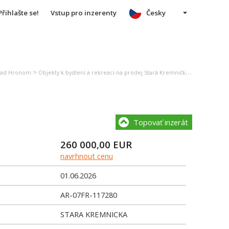
Přihlašte se!
Vstup pro inzerenty
Česky
u
>
>
r nad Hronom
Objekty k bydlení a rekreaci na prodej Stará Kremnička
Rodinný dů
Topovať inzerát
260 000,00
EUR
navrhnout cenu
01.06.2026
AR-07FR-117280
STARA KREMNICKA