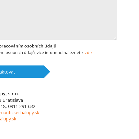
zpracováním osobních údajů
u osobních údajů, více informací naleznete
zde
aktovat
y, s.r.o.
2
Bratislava
218, 0911 291 632
mantickechalupy.sk
alupy.sk