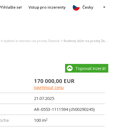
Přihlašte se!
Vstup pro inzerenty
Česky
u
>
 k bydlení a rekreaci na prodej Štiavnik
Rodinný dům na prodej Štiavnik
Topovať inzerát
170 000,00
EUR
navrhnout cenu
21.07.2025
AR-0553-1111594 (ch00290245)
locha
100 m
2