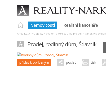
Nemovitosti
Realitní kanceláře
>
>
AReality.sk
Objekty k bydlení a rekreaci na prodej
Objekty k bydlení
Prodej, rodinný dům,
Štiavnik
přidat k oblíbeným
poslat
tisk