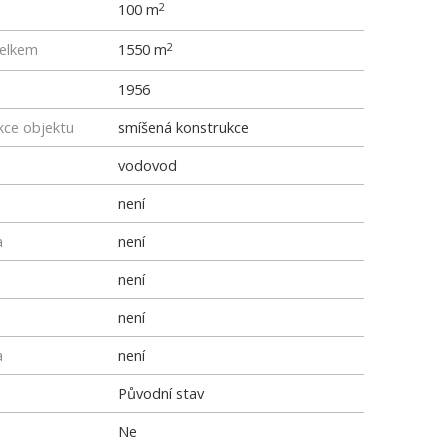
100 m
2
elkem
1550 m
2
1956
kce objektu
smíšená konstrukce
vodovod
není
a
není
není
není
a
není
Původní stav
Ne