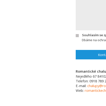
Souhlasím se 
Dbáme na ochran
Kont
Romantické chalup
Nejedlého 67
8410
Telefon:
0918 789 
E-mail:
chalupy@ro
Web:
romantickech