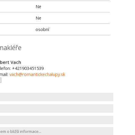
Ne
Ne
osobní
makléře
bert Vach
lefon: +421903451539
mail:
vach@romantickechalupy.sk