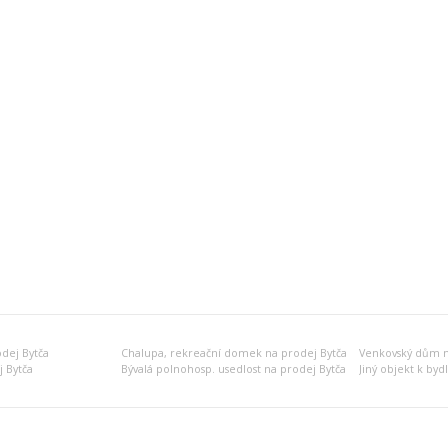
dej Bytča
Chalupa, rekreační domek na prodej Bytča
Venkovský dům n
j Bytča
Bývalá polnohosp. usedlost na prodej Bytča