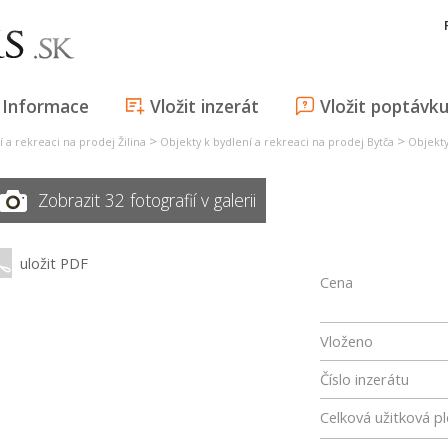
Informace
Vložit inzerát
Vložit poptávk
>
>
 a rekreaci na prodej Žilina
Objekty k bydlení a rekreaci na prodej Bytča
Objekty
Zobrazit 32 fotografií v galerii
uložit PDF
Cena
Vloženo
Číslo inzerátu
Celková užitková p