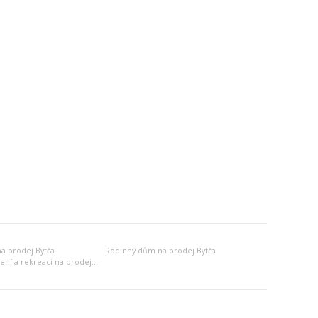
a prodej Bytča
Rodinný dům na prodej Bytča
Jiný objekt k bydlení a rekreaci na prodej Bytča